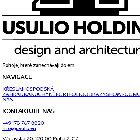
Pokoje, které zanechávají dojem.
NAVIGACE
KŘESLA
HOSPODSKÁ
ZAHRÁDKA
KUCHYNĚ
PORTFOLIO
ODKAZY
SHOWROOM
NÁS
KONTAKTUJTE NÁS
+49 178 767 8820
info@usulio.eu
Václavská 20, 120 00 Praha 2, CZ