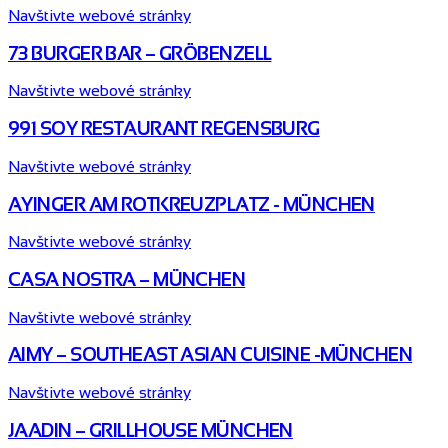
Navštivte webové stránky
73 BURGER BAR – GRÖBENZELL
Navštivte webové stránky
991 SOY RESTAURANT REGENSBURG
Navštivte webové stránky
AYINGER AM ROTKREUZPLATZ - MÜNCHEN
Navštivte webové stránky
CASA NOSTRA – MÜNCHEN
Navštivte webové stránky
AIMY – SOUTHEAST ASIAN CUISINE -MÜNCHEN
Navštivte webové stránky
JAADIN – GRILLHOUSE MÜNCHEN