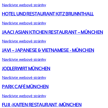
Navštivte webové stránky
HOTEL UND RESTAURANT KITZ BRUNNTHALL
Navštivte webové stránky
JAACI ASIAN KTICHEN RESTAURANT – MÜNCHEN
Navštivte webové stránky
JAVI – JAPANESE & VIETNAMESE - MÜNCHEN
Navštivte webové stránky
JODLERWIRT MÜNCHEN
Navštivte webové stránky
PARK CAFÉ MÜNCHEN
Navštivte webové stránky
FUJI -KAITEN RESTAURANT -MÜNCHEN