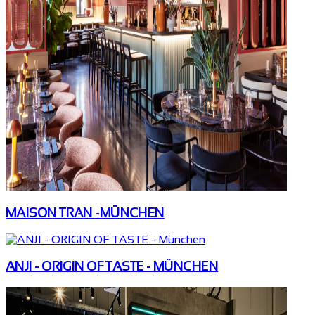
MAISON TRAN -MÜNCHEN
ANJI - ORIGIN OF TASTE - MÜNCHEN