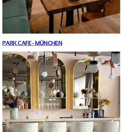
PARK CAFE - MÜNCHEN