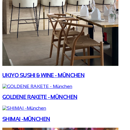
UKIYO SUSHI & WINE - MÜNCHEN
GOLDENE RAKETE - MÜNCHEN
SHIMAI -MÜNCHEN