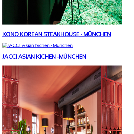
KONO KOREAN STEAKHOUSE - MÜNCHEN
JACCI ASIAN KICHEN -MÜNCHEN