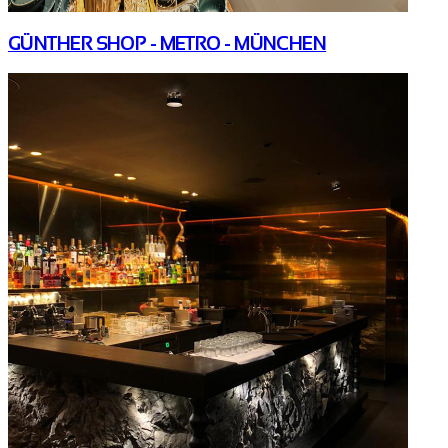
GÜNTHER SHOP - METRO - MÜNCHEN